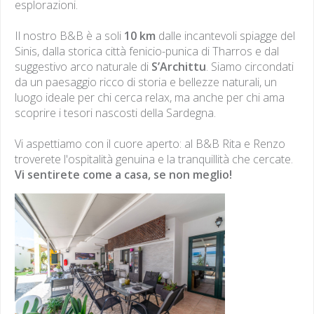
esplorazioni.
Il Bed and Break
Il nostro B&B è a soli
10 km
dalle incantevoli spiagge del
Sinis, dalla storica città fenicio-punica di Tharros e dal
La gustosa colazione è u
suggestivo arco naturale di
S’Archittu
. Siamo circondati
da un paesaggio ricco di storia e bellezze naturali, un
abbraccio mattutino arri
luogo ideale per chi cerca relax, ma anche per chi ama
scoprire i tesori nascosti della Sardegna.
prodotti del territorio...
Vi aspettiamo con il cuore aperto: al B&B Rita e Renzo
troverete l'ospitalità genuina e la tranquillità che cercate.
Vi sentirete come a casa, se non meglio!