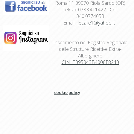
Roma 11 09070 Riola Sardo (OR)
Tel/fax 0783.411422 - Cell.
340.0774053
Email:
lecalle1@yahoo.it
Inserimento nel Registro Regionale
delle Strutture Ricettive Extra-
Alberghiere
CIN IT095043B4000E8240
cookie policy