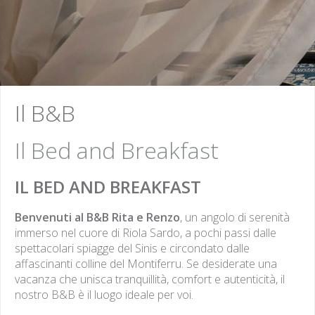
Le Camere
Le Camere
Il B&B
Ognuna delle nostre ca
Ognuna delle nostre
Il Bed and Breakfast
l'ingresso indipendente.
camere ha l'ingresso
IL BED AND BREAKFAST
indipendente.
Benvenuti al B&B Rita e Renzo
, un angolo di serenità
immerso nel cuore di Riola Sardo, a pochi passi dalle
spettacolari spiagge del Sinis e circondato dalle
affascinanti colline del Montiferru. Se desiderate una
vacanza che unisca tranquillità, comfort e autenticità, il
nostro B&B è il luogo ideale per voi.