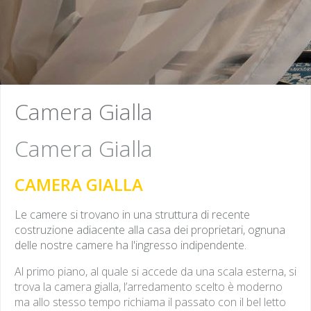
Le Camere
Le Camere
Camera Gialla
Ognuna delle nostre ca
Ognuna delle nostre
Camera Gialla
l'ingresso indipendente.
camere ha l'ingresso
CAMERA GIALLA
indipendente.
Le
camere si trovano in una struttura di recente
costruzione adiacente alla casa dei proprietari, ognuna
delle nostre camere ha l'ingresso indipendente.
Al primo piano, al quale si accede da una scala esterna, si
trova la camera gialla, l’arredamento scelto è moderno
ma allo stesso tempo richiama il passato con il bel letto