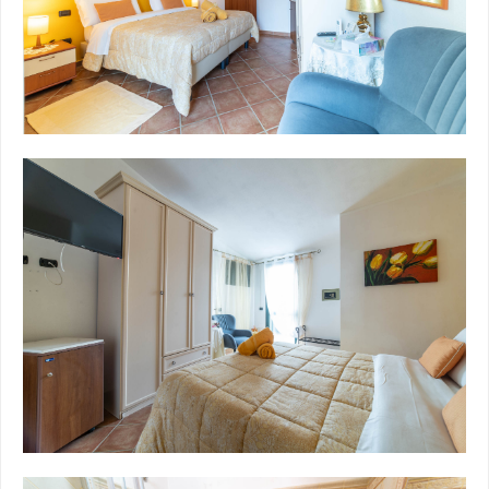
Il Bed and Break
La gustosa colazione è u
abbraccio mattutino arri
prodotti del territorio...